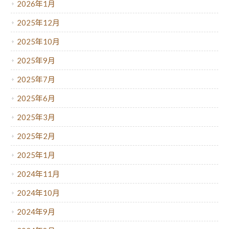
2026年1月
2025年12月
2025年10月
2025年9月
2025年7月
2025年6月
2025年3月
2025年2月
2025年1月
2024年11月
2024年10月
2024年9月