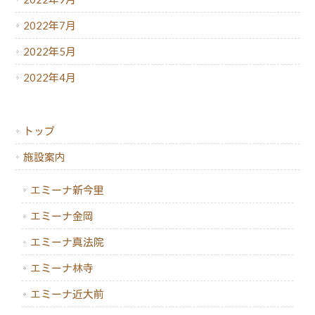
2022年7月
2022年5月
2022年4月
トップ
施設案内
エミーナ新今里
エミーナ金岡
エミーナ真法院
エミーナ林寺
エミーナ近大前