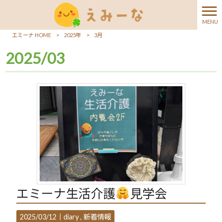
MENU
エミーナ HOME
>
2025年
>
3月
2025/03
エミーナ生活介護
見学会
2025/03/12｜
diary
新着情報