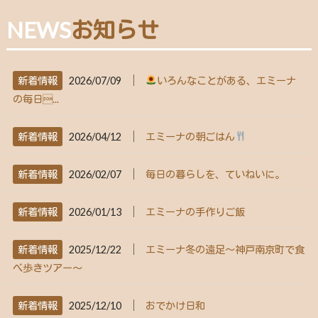
NEWS
お知らせ
│
新着情報
2026/07/09
いろんなことがある、エミーナ
の毎日...
│
新着情報
2026/04/12
エミーナの朝ごはん
│
新着情報
2026/02/07
毎日の暮らしを、ていねいに。
│
新着情報
2026/01/13
エミーナの手作りご飯
│
新着情報
2025/12/22
エミーナ冬の遠足～神戸南京町で食
べ歩きツアー～
│
新着情報
2025/12/10
おでかけ日和